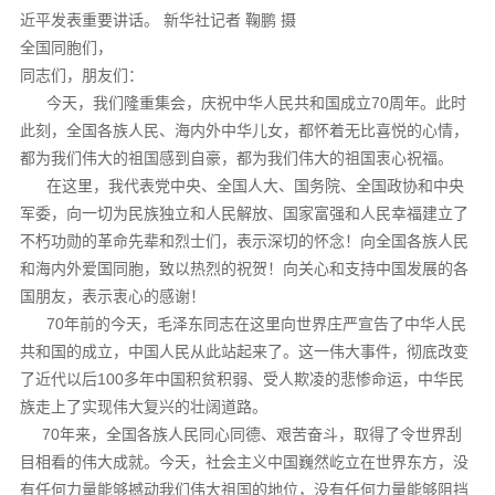
近平发表重要讲话。 新华社记者 鞠鹏 摄
全国同胞们，
同志们，朋友们：
今天，我们隆重集会，庆祝中华人民共和国成立70周年。此时
此刻，全国各族人民、海内外中华儿女，都怀着无比喜悦的心情，
都为我们伟大的祖国感到自豪，都为我们伟大的祖国衷心祝福。
在这里，我代表党中央、全国人大、国务院、全国政协和中央
军委，向一切为民族独立和人民解放、国家富强和人民幸福建立了
不朽功勋的革命先辈和烈士们，表示深切的怀念！向全国各族人民
和海内外爱国同胞，致以热烈的祝贺！向关心和支持中国发展的各
国朋友，表示衷心的感谢！
70年前的今天，毛泽东同志在这里向世界庄严宣告了中华人民
共和国的成立，中国人民从此站起来了。这一伟大事件，彻底改变
了近代以后100多年中国积贫积弱、受人欺凌的悲惨命运，中华民
族走上了实现伟大复兴的壮阔道路。
70年来，全国各族人民同心同德、艰苦奋斗，取得了令世界刮
目相看的伟大成就。今天，社会主义中国巍然屹立在世界东方，没
有任何力量能够撼动我们伟大祖国的地位，没有任何力量能够阻挡