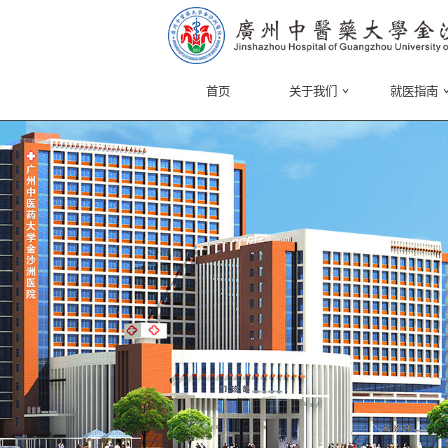
首页
关于