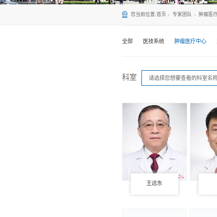
您当前位
全部
医
科室