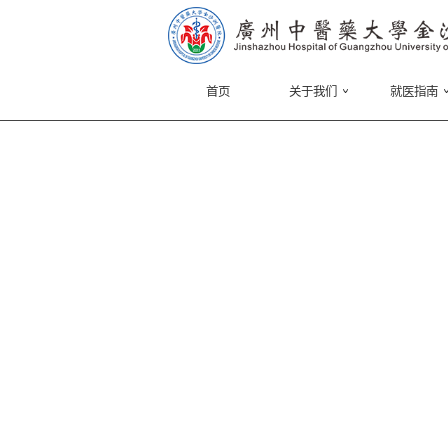
首页
关于