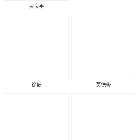
吴良平
王承华
莫德修
徐巍