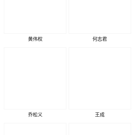
黄伟权
何志君