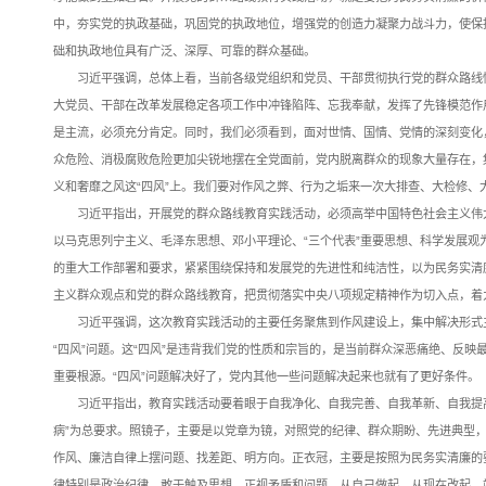
发表重要讲话，对全党开
的奋斗目标的必然要求，
出问题的必然要求。全党
委监察部驻国家卫生计生委
中共中央政治局常委李克
监察局通报
小组组长刘云山主持会议
-20
习近平强调，群众路线是
中国梦，必须紧紧依靠人
全党同志牢记并恪守全心
务而努力奋斗。
习近平指出，人心向背关
才能做到坚如磐石。开展
中，夯实党的执政基础，