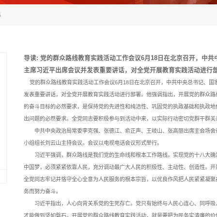
置:
首页
党建专栏
医德医风
导读: 党的群众路线
主席习近平出席会议并
党的群众路线教育实践活