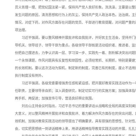
础和执政地位具有广泛、
习近平强调，总体上看，
大党员、干部在改革发展
是主流，必须充分肯定。
众危险、消极腐败危险更
义和奢靡之风这“四风”上
习近平指出，开展党的群
以马克思列宁主义、毛泽东
的重大工作部署和要求，
主义群众观点和党的群众
习近平强调，这次教育实
“四风”问题。这“四风”
重要根源。“四风”问题解