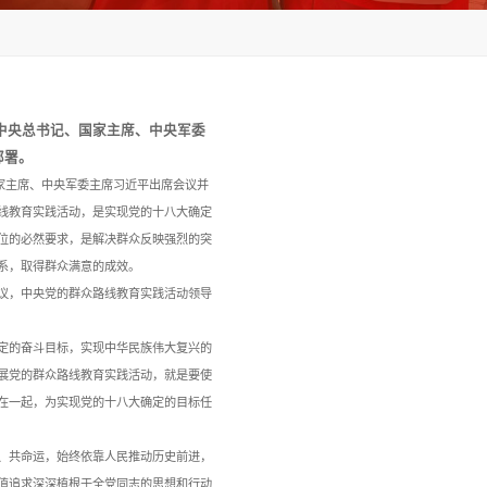
教育实践活动工作会议6月18日在北京召开，中共中央总
发表重要讲话，对全党开展教育实践活动进行部署。
动工作会议6月18日在北京召开，中共中央总书记、国家主席、