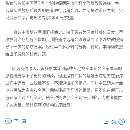
系统与首都中国医学科学院肿瘤医院放疗科李晔雄教授连线，为一
名鼻咽癌放疗后复发的患者进行远程会诊，共同探讨诊疗方案，实
现资源共享，与知名专家“零距离”交流。
会诊由詹增钦医师汇报病史。由于患者为原病灶部位复发，再
次放射治疗的危险增加，我院通过远程会诊联系到了李晔雄教授指
导下一步的诊疗方案。经过半个多小时的分析、讨论，李晔雄教授
给出了最终的诊疗方案。
因为疫情原因，很多原本计划前往各地找全国知名专家看病的
患者纷纷停下了出行的脚步。但还是有许多的疑难重症患者在治疗
过程中还有一些犹豫不安，不知道该如何是好。广州中医药大学金
沙洲医院为患者和名医之间搭建起了互通的桥梁，足不出户便可以
与专家面对面的交流，使各种疑难杂症实现“云诊断”，为患者提供
了高质量、最具权威的移动医疗服务！
下一篇
上一篇