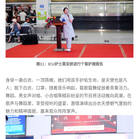
图11：ICU护士莫亚娇进行个案护理报告
身穿一袭白衣、一顶燕帽，她们用双手护佑生命，是天使也是凡
人；脱下白衣、口罩，随着音乐响起，载歌载舞绽放着青春活力。
舞蹈、男女声对唱、小合唱等精彩纷呈的节目将活动推向高潮，在
歌声与舞蹈里，享受视听的盛宴，激情演绎出白衣天使朝气蓬勃的
魅力和精神面貌，赢来观众阵阵掌声。