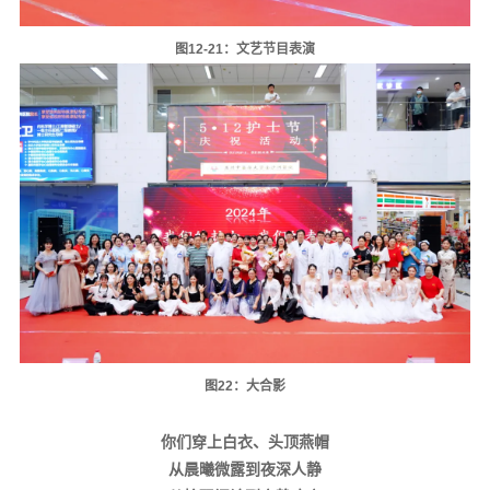
图12-21：文艺节目表演
图22：大合影
你们穿上白衣、头顶燕帽
从晨曦微露到夜深人静