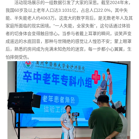
活动现场展示的一组数据引发了大家的深思。截至2024年末，
我国60岁及以上老年人口达3.1031亿，占总人口22.0%，其中失
能、半失能老人约4063万。这庞大的数字背后，是无数老年人及其
家庭所面临的现实困境。“一人失能，全家失衡”，这句话通过体验
者的切身体会变得触目惊心。当参与者戴上耳罩的瞬间，谈笑声变
成遥远的水底回音，那种与世隔绝的感觉让人惶恐不安；蒙上眼罩
后，熟悉的房间成为充满未知危险的迷宫，每一步都小心翼翼，生
怕摔倒受伤。