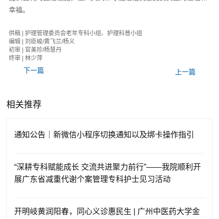
幸福。
供稿 | 护理管理委员会老年专科小组、护理科普小组
编辑 | 刘臣峻/黄飞兰/杨义
初审 | 官美珍/杨慧丹
终审 | 林少萍
下一篇
上一篇
相关推荐
通知公告｜新微信小程序切换通知以及绑卡操作指引
“深耕专科赋能成长 交流共进聚力前行”——我院顺利开
展广东省减重代谢个案管理专科护士见习活动
开明岐黄润阳春，同心义诊惠民生 | 广州中医药大学金