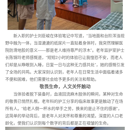
新入职的护士刘臣峻在体验笔记中写道，“当地面和台阶浑浊视
野中融为一体，当湿漉漉的纸尿片一直贴着身体时，我突然理解医
院防滑地胶的意义——那是老人维持尊严的浮木”。老年监护室护士
长陈锦玲老师感慨道，“短短2小时的体验已让我惶恐不安，而老人
们却是从睁眼到入睡，日复一日与这种无力感共处”，她的感慨引发
了全场的共鸣。大家深刻认识到，老年人在日常生活中面临着诸多
不便和困难，他们需要社会给予更多的关注和帮助。
敬畏生命，人文关怀触动
当体验者脱下装备时，血液回流麻木肢体的瞬间，某种对生命
的敬畏已悄然扎根。老年科的护工分享的临床故事更是触动了在场
所有人。“给老人倒一杯水的举手之劳，换来的是止不住的感谢”，
这简单的举动背后，是老年人对关怀和尊重的渴望。深度的人口老
龄化，使我们认识到每个数字的背后都是正在褶皱的生命。