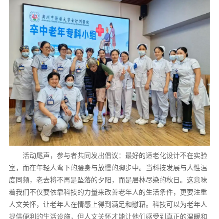
活动尾声，参与者共同发出倡议：最好的适老化设计不在实验
室，而在年轻人弯下的腰身与放慢的脚步中。当科技发展与人性温
度同频，老去将不再是坠落的夕阳，而是层林尽染的秋日。这意味
着我们不仅要依靠科技的力量来改善老年人的生活条件，更要注重
人文关怀，让老年人在情感上得到满足和慰藉。科技可以为老年人
提供便利的生活设施，但人文关怀才能让他们感受到真正的温暖和