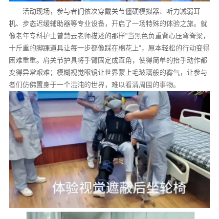
活动现场，参与者们依次穿戴关节僵硬模拟器、听力减弱耳
机、步态迟缓辅助器等专业设备，开启了一场特殊的体验之旅。就
像老年专科护士曾慧云老师描述的那样"当黑色负重背心压弯脊梁，
十斤重的脚踝道具让每一步都像踩在棉花上”，原本轻松的行动变得
困难重重。肩关节护具将手臂固定成直角，使得简单的抬手动作都
变得异常艰难；模糊视觉眼镜让世界蒙上毛玻璃般的雾气，让参与
者们仿佛置身于一个混沌的世界，难以看清周围的事物。