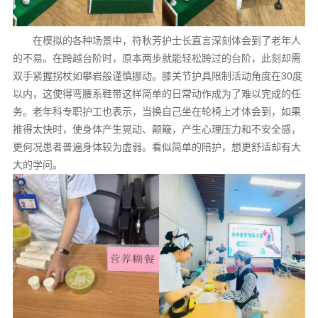
在模拟的各种场景中，符秋芳护士长直言深刻体会到了老年人
的不易。在跨越台阶时，原本两步就能轻松跨过的台阶，此刻却需
双手紧握拐杖如攀岩般谨慎挪动。膝关节护具限制活动角度在30度
以内，这使得弯腰系鞋带这样简单的日常动作成为了难以完成的任
务。老年科专职护工也表示，当换自己坐在轮椅上才体会到，如果
推得太快时，使身体产生晃动、颠簸，产生心理压力和不安全感，
更何况患者普遍身体较为虚弱。看似简单的陪护，想更舒适却有大
大的学问。