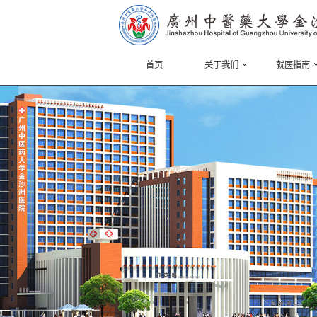
首页
关于