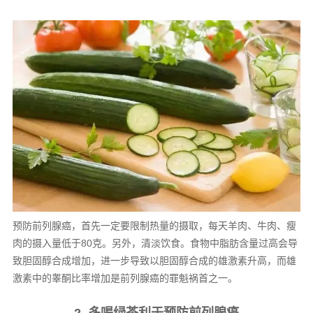
预防前列腺癌，首先一定要限制热量的摄取，每天羊肉、牛肉、瘦
肉的摄入量低于80克。另外，清淡饮食。食物中脂肪含量过高会导
致胆固醇合成增加，进一步导致以胆固醇合成的雄激素升高，而雄
激素中的睾酮比率增加是前列腺癌的罪魁祸首之一。