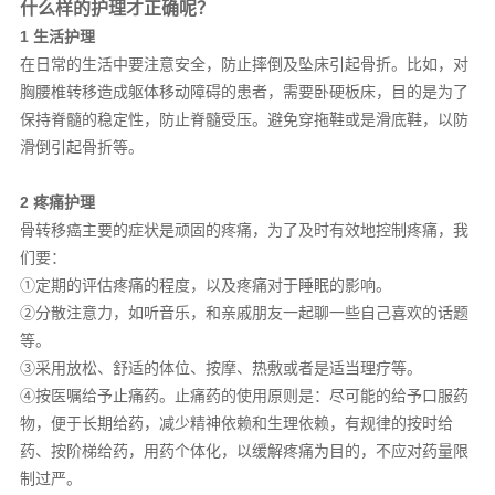
什么样的护理才正确呢？
1 生活护理
在日常的生活中要注意安全，防止摔倒及坠床引起骨折。比如，对
胸腰椎转移造成躯体移动障碍的患者，需要卧硬板床，目的是为了
保持脊髓的稳定性，防止脊髓受压。避免穿拖鞋或是滑底鞋，以防
滑倒引起骨折等。
2 疼痛护理
骨转移癌主要的症状是顽固的疼痛，为了及时有效地控制疼痛，我
们要：
①定期的评估疼痛的程度，以及疼痛对于睡眠的影响。
②分散注意力，如听音乐，和亲戚朋友一起聊一些自己喜欢的话题
等。
③采用放松、舒适的体位、按摩、热敷或者是适当理疗等。
④按医嘱给予止痛药。止痛药的使用原则是：尽可能的给予口服药
物，便于长期给药，减少精神依赖和生理依赖，有规律的按时给
药、按阶梯给药，用药个体化，以缓解疼痛为目的，不应对药量限
制过严。