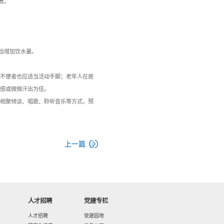
选择水煮 5-10 分钟。供 1 人饮
或黑糖）和老姜熬煮而成，不仅可以预防感冒、温经养血，还有美
可增强其原有功效，又有助于理气调中、燥湿化痰； 再搭配带有天
牌开胃、养血祛寒的作用。适合感冒初期，出现身重乏力、鼻塞流
。
热感冒者不宜。
—雪梨苹果罗汉果汤
 个，罗汉果 10 克，生姜三片去皮。
切块，与罗汉果、陈皮一起加适量清水，大火烧开后小火熬煮 1 个
，可清肺化痰、生津止渴。苹果味甘 酸、性平，有益胃生津的作
咳嗽咯痰时辅助食疗。