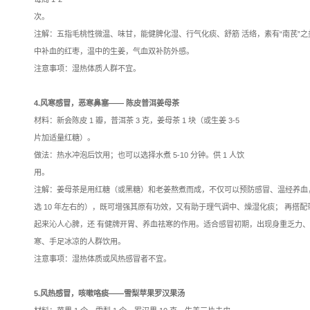
2.阴虚体质调养方——三
阴虚体质人群，在秋冬天
长痒疹、痤疮，或体虚易
材料：太子参、沙参各 30
做法：把材料洗净，水鸭斩
即可。可供 3-5 人饮用，每周
注解：玄参又名元参，《本
秘、咽干口 燥；太子参
制，寒性大减。本汤方有
注意事项：风寒所引起的
3.气虚体质调养方——五