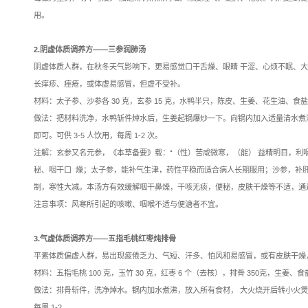
用中医药治未病食疗、经
1.平和体质调养方——桑
|广东省 2023 年秋冬季中
平和体质人群，因受秋冬
未病指引
皮肤干燥、眼部干涩等症
-04
材料：桑叶 5 克，菊花 4 
做法：热水冲泡后饮用；也可以
用，每天 1 次。
注解：此茶饮脱胎于清代
效。菊花性 微寒、味辛甘
每做为主药，功不可没。
用。