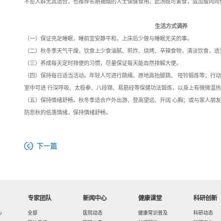
做法：热水冲泡后饮用；也可以
用。
注解：姜母茶是用红糖（
选 10 年左右的），既
起来沁人心脾，还 有健
寒、手足冰凉的人群饮用
注意事项：湿热体质或风
5.风热感冒，咳嗽咯痰—
材料：苹果 1 个，雪梨 1
做法：苹果、雪梨洗净去芯
注解：雪梨味甘酸、性凉
解表化饮。适合风热感冒