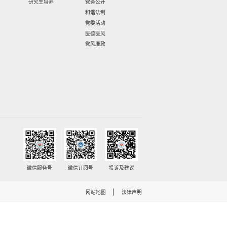
杏仁饮
 15 克，北杏仁 5 克、南杏仁 5 克。
净、切碎，加入南北杏，用料理机榨汁，供 1 人饮用。
鲜姜萝卜汁加味而成。生姜味辛，性 微温。归肺、脾、胃经，功
萝卜味辛甘，性凉，入肺、胃经，功善下气化痰， 生食为佳。《
平喘，润肠通便，南北杏同用，既取北杏的药性，也取南杏
感冒初期，咽痒咳嗽有痰，咽喉不利的症状。
清汤
-2 个，南杏 10 克，鲜无花果（或干）2-3 个。
，向锅内放入适量清水煮沸，加入上述材料，慢火煮 30 分钟，
，归心、肺、胃经，具有养阴生津， 润肺清心的功效。雪梨性凉