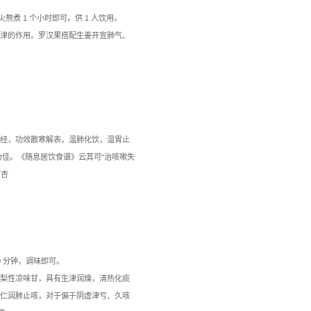
现疲倦乏力、气短、汗多、怕风和易感冒，或有皮肤干燥，或进补
玉竹 30 克，红枣 6 个（去核），排骨 350克，生姜、食盐适量。
锅内加水煮沸，放入所有食材， 大火烧开后转小火煲 1.5 小时
甘，能健脾化湿、行气化痰、舒筋 活络，素有“南芪”之美誉。
姜，气血双补防外感。
不宜。
 陈皮普洱姜母茶
 3 克，姜母茶 1 块（或生姜 3-5