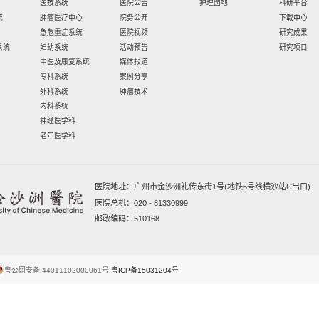
6.风寒咳嗽——鲜姜萝卜
材料：白萝卜 250 克，生姜
做法：将白萝卜和生姜洗干
注解：本方为《普济方》
呕，适 用于风寒感冒。白
音，咽喉诸病”。杏仁止咳
的甜味。全方可用于风寒
7.阴虚燥咳——麦冬雪梨
材料：麦冬 15 克，雪梨 1
做法：材料洗净，雪梨切块
注解：麦冬性微寒味甘淡