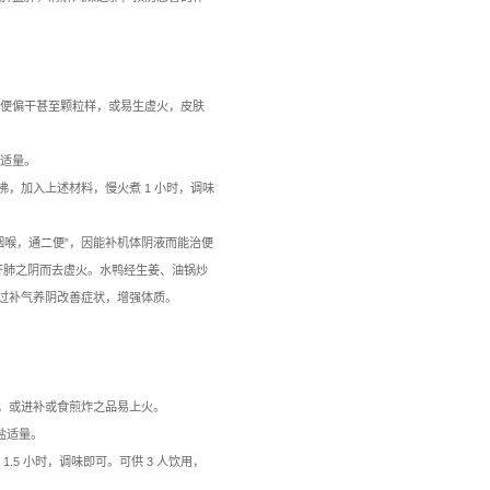
络保健等方法，固表防感。
中药食疗保健方
菊陈皮薄荷茶
气候影响，易感受风燥之邪，肺失宣 降、上焦蕴热，导致口鼻干
。
朵，陈皮 5 克，薄荷 2 克。
选择水煮 5-10 分钟。供 1 人饮
吴鞠通的《温病条辨》。其中桑叶性寒、 味甘，具有疏散风热，
苦，可疏散风热、平抑肝阳、清肝明目的作用。桑叶、 菊花相须
 加之薄荷清热利咽。陈皮理气、健脾、化痰。共同起到健脾益肺