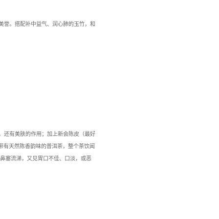
参润肺汤
气影响下，更易感觉口干舌燥、眼睛 干涩、心烦不眠、大便偏干
感冒，但虚不受补。
 克，玄参 15 克，水鸭半只，陈皮、生姜、花生油、食盐适量。
件焯水后，生姜起锅爆炒一下。向锅内加入适量清水煮沸，加入上
 1-2 次。
草备要》载：“（性）苦咸微寒，（能） 益精明目，利咽喉，通
，能补气生津，药性平稳而适合病人长期服用；沙参，补肝肺之阴
效缓解咽干鼻燥，干咳无痰，便秘，皮肤干燥等不适，通过补气养
咳嗽、咽喉不适与便溏者不宜。
指毛桃红枣炖排骨