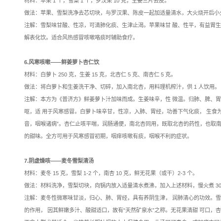
平素体质偏虚人群，易出
材料：五指毛桃 100 克，
做法：排骨斩件，洗净焯水。
每周 1-2
次。
注解：五指毛桃性微温、味
中补血的红枣，温中的生
注意事项：湿热体质人群
4.风寒感冒，恶寒鼻塞——
材料：新会陈皮 1 瓣，普洱茶
片加适量红糖）。