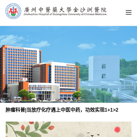
肿瘤科普|当放疗化疗遇上中医中药，功效实现1+1>2