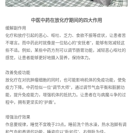
中医中药在放化疗期间的四大作用
缓解副作用
化疗和放疗引起的恶心、呕吐、乏力、食欲不振等症状，让患者苦
不堪言。而中药此时就像是一位贴心的“安抚者”，能够有效减轻这
些不适。例如，某些中药方剂可以调节肠胃功能，减轻恶心呕吐的
感觉，让患者能够更好地摄入营养，保持体力。
改善免疫功能
放化疗在对抗肿瘤细胞的同时，也可能影响机体的免疫功能，使免
疫力下降。中药恰似一位“调节大师”，通过调节气血平衡和脏腑功
能，提升免疫能力，增强机体的抵抗力。让患者在与病魔斗争的过
程中，拥有更坚实的“护盾”。
增强治疗效果
作息要规律，睡觉不宜晚于23点。睡前洗个热水澡，热水泡脚有调
和气血和养肾的功能，睡姿应以“卧如弓”、右侧卧为佳。