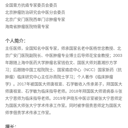
全国膏方抗癌专家委员会委员
北京肿瘤防治研究会中医分会委员
北京广安门医院西单门诊肿瘤专家
海南省肿瘤医院特需专家
个人简介：
主任医师，全国知名中医专家，师承国家名老中医杨世忠教授、北
京广安门医院副院长、中医肿瘤专业博士后导师花宝金教授；2003
年跟随上海中医药大学肿瘤名家钱伯文、国医大师刘嘉湘抄方学
习；后跟随中国工程院院士、国家癌症中心（NCC）国家新药（抗
肿瘤）临床研究中心主任孙燕院士学习；个人著作《临床肿瘤
学》。2017年被国医大师唐祖宣、石学敏收入传承弟子，拜国医大
师唐祖宣、石学敏为临床指导老师。2018年拜国医大师肾病泰斗张
大宁恩师为临床指导老师。2019年尹晓东中医诊室被张大宁恩师定
为国医大师张大宁学术传承工作室。同时被李佃贵恩师定为国医大
师李佃贵学术传承工作室。
擅长：