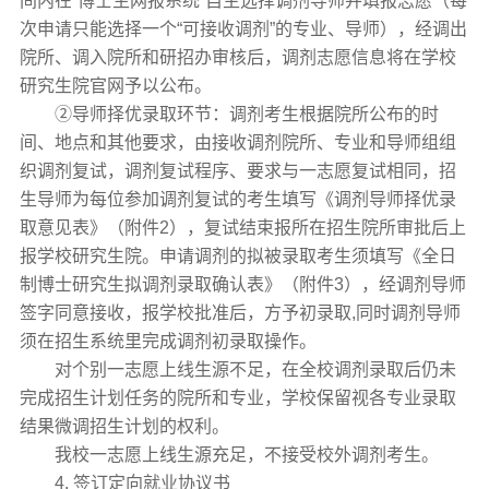
间内在“博士生网报系统”自主选择调剂导师并填报志愿（每
次申请只能选择一个“可接收调剂”的专业、导师），经调出
院所、调入院所和研招办审核后，调剂志愿信息将在学校
研究生院官网予以公布。
②导师择优录取环节：调剂考生根据院所公布的时
间、地点和其他要求，由接收调剂院所、专业和导师组组
织调剂复试，调剂复试程序、要求与一志愿复试相同，招
生导师为每位参加调剂复试的考生填写《调剂导师择优录
取意见表》（附件2），复试结束报所在招生院所审批后上
报学校研究生院。申请调剂的拟被录取考生须填写《全日
制博士研究生拟调剂录取确认表》（附件3），经调剂导师
签字同意接收，报学校批准后，方予初录取,同时调剂导师
须在招生系统里完成调剂初录取操作。
对个别一志愿上线生源不足，在全校调剂录取后仍未
完成招生计划任务的院所和专业，学校保留视各专业录取
结果微调招生计划的权利。
我校一志愿上线生源充足，不接受校外调剂考生。
4. 签订定向就业协议书