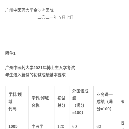
广州中医药大学金沙洲医院
二〇二一年五月七日
附件1
广州中医药大学2021年博士生入学考试
考生进入复试的初试成绩基本要求
外国语成
学科
/领
业务课一
学科
/领域
初试
绩
域
成绩
（满
备
名称
总分
（满分
代码
分
=100
）
=100
）
医
1005
中医学
120
60
60