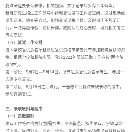
复试全程要录音录像，相关视频、文字记录应妥存三年备查。
我院研究生招生工作领导小组和复试录取工作督查组，通过现场或
录像巡查、抽查等方式，加强复试过程监管，及时纠正不规范行
为，严防弄虚作假、徇私舞弊。我院认为有必要时，可对相关考生
再次复试。
（五）
复试
工作
安排
进入学校复试总名单且通过复试资格审核者具有参加我院复试的资
格。根据学校和我院实际，我校2021年复试录取工作拟按“两个阶
段”进行。
第一阶段：5月7日—5月14日，所有进入复试总名单考生，参加一
志愿专业复试。
第二阶段：5月18日之后进行，一志愿专业复试未被录取的考生，
参加调剂复试。
三、录取原则与程序
（一）录取原则
录取工作将严格执行“按需招生、全面衡量、择优录取、宁缺毋滥”
的原则，坚持公平、公正、公开。拟录取考生必须参加复试且成绩