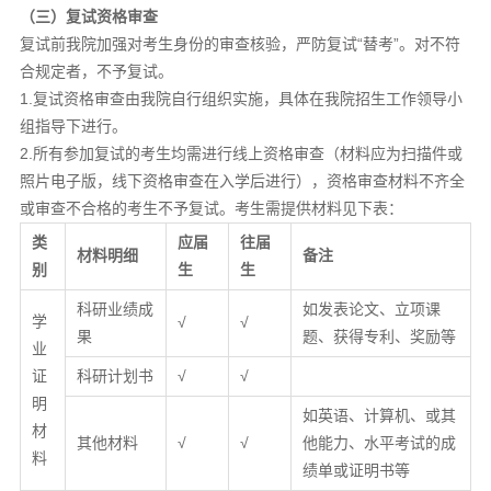
（
三
）复试资格审查
复试前我院加强对考生身份的审查核验，严防复试“替考”。对不符
合规定者，不予复试。
1.复试资格审查由我院自行组织实施，具体在我院招生工作领导小
组指导下进行。
2.所有参加复试的考生均需进行线上资格审查（材料应为扫描件或
照片电子版，线下资格审查在入学后进行），资格审查材料不齐全
或审查不合格的考生不予复试。考生需提供材料见下表：
类
应届
往届
材料明细
备注
别
生
生
科研业绩成
如发表论文、立项课
学
√
√
果
题、获得专利、奖励等
业
证
科研计划书
√
√
明
如英语、计算机、或其
材
其他材料
√
√
他能力、水平考试的成
料
绩单或证明书等