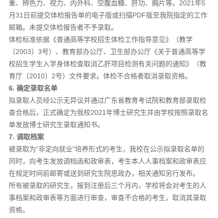
重、辨色力、视力、内外科、空腹血糖、肝功、胸片等。2021年5
月31日前提交体检报告单的电子版或扫描PDF版至我院指定的工作
邮箱。未提交体检报告者不予录取。
体检标准依据《普通高等学校招生体检工作指导意见》（教学
〔2003〕3号）、教育部办公厅、卫生部办公厅《关于普通高等学
校招生学生入学身体检查取消乙肝项目检测有关问题的通知》（教
育厅〔2010〕2号）文件要求。体检不合格者取消录取资格。
6. 确定录取名单
拟录取人员经公示无异议并通过广东省教育考试院和教育部录取检
查合格后，正式确定为我校2021年博士研究生并由学校按照录取名
单发放博士研究生录取通知书。
7. 调取档案
被录取为“非定向就业”培养形式的考生，我校在公示拟录取名单的
同时，向考生发放调档函和政审表，考生本人人事档案和政审表应
在规定时间前邮寄或送到研究生院思政办，相关通知另行发布。
所有被录取的研究生，报到注册后三个月内，学校将会对考生的人
事档案和政审表等方面进行审查，审查不合格的考生，取消其录取
资格。