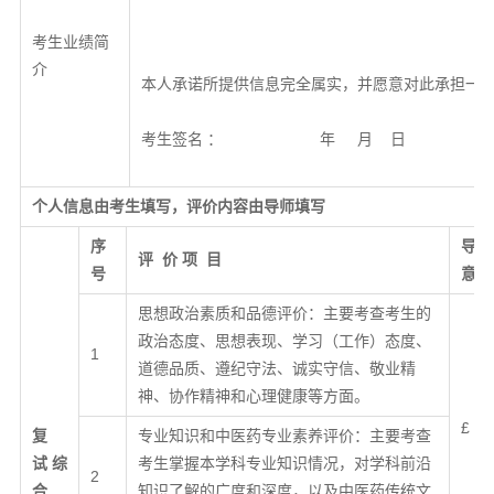
考生业绩简
介
本人承诺所提供信息完全属实，并愿意对此承担一
考生签名 ： 年 月 日
个人信息由考生填写，评价内容
由
导师
填写
序
导师
评 价
项 目
号
意见
思想政治素质和品德评价：主要考查考生的
政治态度、思想表现、学习（工作）态度、
1
道德品质、遵纪守法、诚实守信、敬业精
神、协作精神和心理健康等方面。
£ 
复
专业知识和中医药专业素养评价：主要考查
试
综
考生掌握本学科专业知识情况，对学科前沿
2
合
知识了解的广度和深度，以及中医药传统文