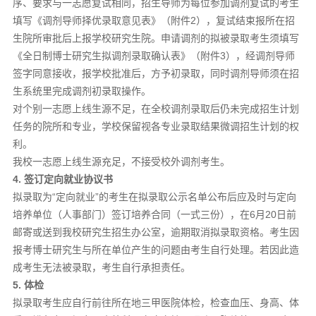
序、要求与一志愿复试相同，招生导师为每位参加调剂复试的考生
填写《调剂导师择优录取意见表》（附件2），复试结束报所在招
生院所审批后上报学校研究生院。申请调剂的拟被录取考生须填写
《全日制博士研究生拟调剂录取确认表》（附件3），经调剂导师
签字同意接收，报学校批准后，方予初录取，同时调剂导师须在招
生系统里完成调剂初录取操作。
对个别一志愿上线生源不足，在全校调剂录取后仍未完成招生计划
任务的院所和专业，学校保留视各专业录取结果微调招生计划的权
利。
我校一志愿上线生源充足，不接受校外调剂考生。
4. 签订定向就业协议书
拟录取为“定向就业”的考生在拟录取公示名单公布后应及时与定向
培养单位（人事部门）签订培养合同（一式三份），在6月20日前
邮寄或送到我校研究生招生办公室，逾期取消拟录取资格。考生因
报考博士研究生与所在单位产生的问题由考生自行处理。若因此造
成考生无法被录取，考生自行承担责任。
5. 体检
拟录取考生应自行前往所在地三甲医院体检，检查血压、身高、体