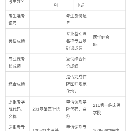
考生姓名
别
电话
考生准考
考生身份证
证号
号
专业基础课
医学综合
英语成绩
名称专业基
85
础课成绩
专业课考
复试综合评
核成绩
价成绩
是否完成住
综合成绩
院医师规范
化培训
原报考学
申请调剂学
211第一临床医
院代码、
201基础医学院
院代码、名
学院
名称
称
原报考专
申请调剂专
100501中医基
100506中医内