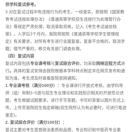
供学科复试参考
。
3.对在复试过程中有违规行为的考生，一经查实，即按照《国家教
育考试违规处理办法》《普通高等学校招生违规行为处理暂行办
法》等规定严肃处理，取消录取资格，记入《考生考试诚信档
案》。入学后3个月内，我院将按照《普通高等学校学生管理规
定》有关要求，对所有考生进行全面复查。复查不合格的，取消学
籍；情节严重的，移交有关部门调查处理。
（四）复试内容
复试内容包括
专业课
考核
与
复试综合评价
。均采取
网络
远程方式
进
行
。
具体的复试安排由我院根据本学科特点制定并在网页发布和通
知为准，考生须及时查看医院官网通知。
1.专业课考核
（满分
100分
）：
专业课进行开放式考核，由学科导
师（组）命制3~5道与招生专业理论和实践知识相关的开放性论述
题，考生根据试题要求，进行手写答题，书写的答案以图片形式上
传，上传至我院招生指定邮箱(招生院所认为有必要时，可进行笔迹
鉴定)。
2. 复试
综合评价（满分
100分
）：
复试主要对考生思想政治素质和品德，专业知识和中医药专业素