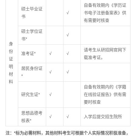
自备有效期内《学历证
硕士毕业证
√
书电子注册备案表》供
书
有需要时核查
硕士学位证
√
书*
身
请考生从研招网官网下
份
准考证*
√
√
载准考证。
证
明
居民身份证
√
√
材
*
料
自备有效期内的《学籍
研究生证*
√
在线验证报告》供有需
要时核查
思想品德考
√
√
入学后提交招生院所
核表*
注：*标为必需材料，其他材料考生可根据个人实际情况积极准备
，