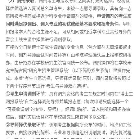
（
2
）调剂录取：
调剂考生与接收导师之间实行双向选择。经初试
择优筛选进入复试总名单考生，未被一志愿导师录取，具有向一志
愿所报考相同或相近学科专业申请调剂的资格，
申请调剂的考生须
同时满足拟调出、调入专业的初试成绩基本要求和报考条件
。导师
如报考本人的合格生源不足，可从相同或相近学科专业其他导师的
富余上线生源中择优进行调剂录取。
可接收全日制博士研究生调剂的专业信息（包含调剂志愿填报起止
时间、调剂导师面试时间安排等）由学院整理确认后上报学校研招
办，由研招办在学校研究生院官网统一公布。调剂操作将在学校研
究生院官网“研究生招生管理系统”（以下简称招生系统）里操作完
成。本着“考生自愿选择，导师择优录取”原则，调剂录取将按照以
下两个程序环节进行“考生与导师双向选择”。
①考生申请调剂环节：
具有调剂资格的考生在规定时间内在“博士生
网报系统”自主选择调剂导师并填报志愿（每次申请只能选择一个
“可接收调剂”的专业、导师），经调出院所、调入院所和研招办审
核后，调剂志愿信息将在学校研究生院官网予以公布。
②导师择优录取环节：
调剂考生根据院所公布的时间、地点和其他
要求，由接收调剂院所、专业和导师组组织调剂复试，调剂复试程