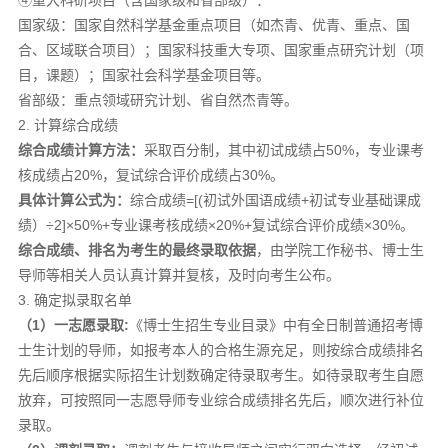
国家级：国家自然科学基金重点项目（如杰青、优青、重点、国
合、区域联合项目）；国家科技重大专项、国家重点研究计划（项
目，课题）；国家社会科学基金项目等。
省部级：重点领域研究计划、省自然杰青等。
2. 计算综合成绩
综合成绩计算方法：
采取百分制，其中初试成绩占50%，专业课考
核成绩占20%，复试综合评价成绩占30%。
具体计算公式为：
综合成绩=[(初试外国语成绩+初试专业基础课成
绩）÷2]×50%+专业课考核成绩×20%+复试综合评价成绩×30%。
综合成绩
、排名
为考生的最终录取
依据
，由学院工作秘书、博士生
导师等相关人员认真计算并复核，及时向考生公布。
3. 确定拟录取名单
（
1
）一志愿录取
:
《博士生招生专业目录》中有全日制普通招考博
士生计划的导师，如报考本人的合格生源充足，则按综合成绩排名
先后顺序根据实际招生计划数确定待录取考生。如待录取考生自愿
放弃，可按照同一志愿导师专业综合成绩排名先后，顺次进行补位
录取。