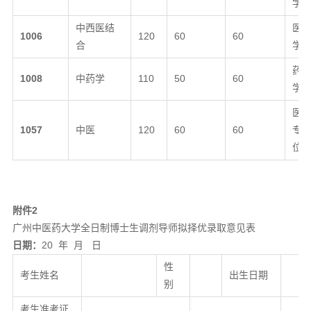
学
中西医结
医
1006
120
60
60
合
学
药
1008
中药学
110
50
60
学
医
1057
中医
120
60
60
专
位
附件2
广州中医药大学全日制博士生调剂导师拟择优录取意见表
日期
：
20 年 月 日
性
考生姓名
出生日期
别
考生准考证