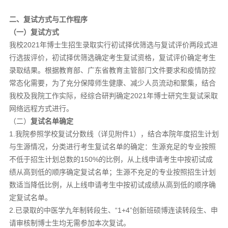
二、复试方式与工作程序
（
一
）复试
方式
我校2021年博士生招生录取实行初试择优筛选与复试评价两段式进
行选拔评价，初试择优筛选确定考生复试资格，复试评价确定考生
录取结果。根据教育部、广东省教育主管部门文件要求和疫情防控
常态化需要，为了充分保障师生健康、减少人员流动和聚集，结合
我校及我院工作实际，经综合研判确定2021年博士研究生复试采取
网络远程方式进行。
（二）
复试名单确定
1.我院参照学校复试分数线（详见附件1），结合本院年度招生计划
与生源情况，分类进行考生复试名单的确定：生源充足的专业按照
不低于招生计划总数的150%的比例，从上线申请考生中按初试成
绩从高到低的顺序确定复试名单；生源不充足的专业按照招生计划
数适当降低比例，从上线申请考生中按初试成绩从高到低的顺序确
定复试名单。
2.已录取的中医学九年制转段生、“1+4”创新班硕博连读转段生、申
请审核制博士生均无需参加本次复试。