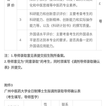
£ 
评
价
化和中医思维等中医药专业素养。
科研能力和创新意识评价：主要考查考生的
3
科研能力、创新精神、创新能力和实际操作
导师
能力等，以及《科研计划书》的撰写质量。
外国语水平评价：主要考查考生的外国语水
4
平是否达到本专业的要求，是否具备一定的
外国语应用能力。
注：
1.导师录取意见表提交招生院所备案。
2.导师意见为“同意录取”的考生，
同时
须填写
《
调剂
导师
录取
确认
表
》
并提交。
附件3
广州
中医药大学全日制博士
生
拟
调剂录取
导师确认
表
（考生填写，导师签字）
性
联系