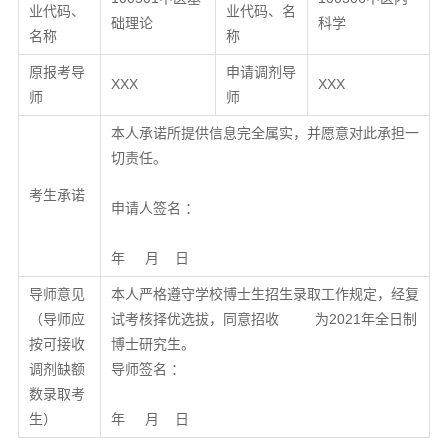
业代码、
业代码、名
础理论
科学
名称
称
原报考导
申请调剂导
XXX
XXX
师
师
本人承诺所提供信息完全属实，并愿意对此承担一
切责任。
考生承诺
申请人签名 ：
年 月 日
导师意见
本人严格遵守学校博士生招生录取工作规定，经复
（导师应
试考核择优选拔，同意招收 为2021年全日制
按可接收
博士研究生。
调剂缺额
导师签名 ：
数录取考
生）
年 月 日