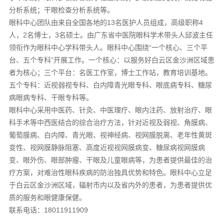
分析系统；干眼检查分析系统等。
眼科中心团队由来自全国各地的13名医护人员组成，高级职称4
人，2名博士，3名硕士。由广东省中医院眼科学术带头人邱波主任
领衔作为眼科中心学科带头人。眼科中心围绕“一个核心、三个平
台、五个专科”开展工作。一个核心：以服务好白云区金沙洲区域患
者为核心；三个平台：名医工作室，博士工作站，教育培训基地。
五个专科：近视弱视专科、白内障青光眼专科、眼底病专科、糖尿
病眼病专科、干眼专科等。
眼科中心采用中医药、针灸、中医理疗、眼内注药、放射治疗、眼
科手术等中西医结合的综合治疗方法，针对近视及弱视、角膜病、
葡萄膜病、白内障、青光眼、视神经病、视网膜脱离、老年性黄斑
变性、视网膜静脉阻塞、高度近视视网膜病变、糖尿病视网膜病
变、眼外伤、眼部肿瘤、干眼及儿童眼病等，为患者提供最佳的治
疗方案，对难治性眼科疾病的防治独具优势和特色。眼科中心立足
于白云区金沙洲区域，辐射市内以及省内外的患者，为患者提供优
质的服务和眼健康保健。
联系电话：18011911909