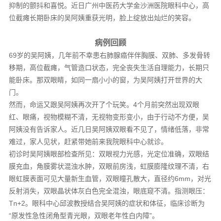
抑制的颤抖和喜悦。近日广州中医药大学金沙洲医院眼科中心，高
位截瘫长期卧床的吴阿姨重获光明，脸上绽放出灿烂的笑容。
病例回顾
69岁的吴阿姨，几年前不幸患右肺腺癌伴伴胸膜、双肺、多发骨转
移期，高位截瘫，气管造口状态，完全丧失生活自理能力，长期只
能卧床。那双眼睛，如同一扇小小的窗，为吴阿姨打开世界的大
门。
然而，命运又跟吴阿姨再次开了个玩笑。4个月前突然出现双眼
红、眼痛，视物模糊不清，无视物变形变小，由于行动不方便，吴
阿姨没有告诉家人。近几日吴阿姨双眼看不见了，情绪低落，非常
难过，家人见状，赶紧带她前来我院眼科中心就诊。
初诊时吴阿姨眼部检查所见：双眼视力光感，光定位准确，双眼结
膜充血，角膜雾状混浊水肿，双眼前房浅，虹膜膨隆纹理不清，右
眼虹膜表面可见大量新生血管，双眼瞳孔散大，直径约6mm，对光
反射消失，双眼晶状体灰白色完全混浊，眼底窥不清。指测眼压：
Tn+2。眼科中心邱波教授结合吴阿姨的症状和体征，临床诊断为
“原发性急性闭角型青光眼，双眼老年性白内障”。