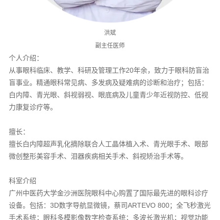
洪斌
副主任医师
个人介绍：
从事眼科临床、教学、科研及管理工作20年余，致力于眼科防盲治
盲事业。精通眼科常见病、多发病及疑难病的诊断和治疗；包括：
白内障、青光眼、斜视弱视、眼底病及儿童青少年近视防控、低视
力康复诊疗等。
擅长：
擅长白内障超声乳化摘除联合人工晶体植入术、青光眼手术、眼部
微创整形美容手术、泪器疾病相关手术、斜视矫治手术等。
科室介绍
广州中医药大学金沙洲医院眼科中心购置了国际最先进的眼科诊疗
设备。包括：3D数字导航显微镜，蔡司ARTEVO 800；全飞秒激光
手术系统；眼科多模影像数字检查系统；多波长激光机；视觉功能