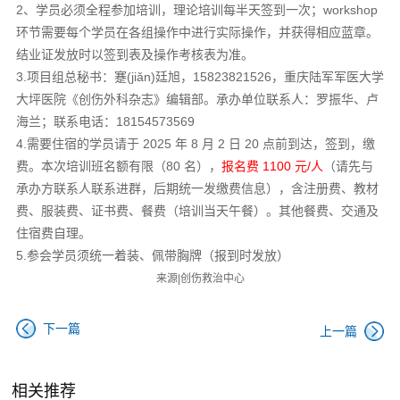
2、学员必须全程参加培训，理论培训每半天签到一次；workshop
环节需要每个学员在各组操作中进行实际操作，并获得相应蓝章。
结业证发放时以签到表及操作考核表为准。
3.项目组总秘书：蹇(jiǎn)廷旭，15823821526，重庆陆军军医大学
大坪医院《创伤外科杂志》编辑部。承办单位联系人：罗振华、卢
海兰；联系电话：18154573569
4.需要住宿的学员请于 2025 年 8 月 2 日 20 点前到达，签到，缴
费。本次培训班名额有限（80 名），
报名费 1100 元/人
（请先与
承办方联系人联系进群，后期统一发缴费信息），含注册费、教材
费、服装费、证书费、餐费（培训当天午餐）。其他餐费、交通及
住宿费自理。
5.参会学员须统一着装、佩带胸牌（报到时发放）
来源|创伤救治中心
下一篇
上一篇
相关推荐