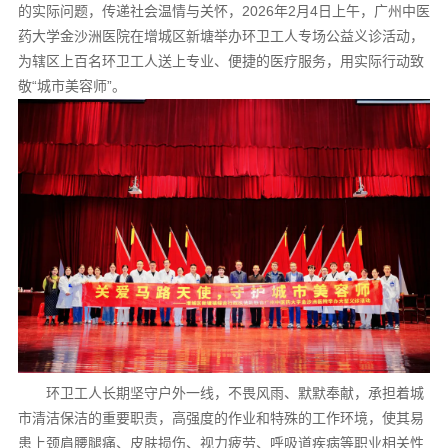
的实际问题，传递社会温情与关怀，2026年2月4日上午，广州中医
药大学金沙洲医院在增城区新塘举办环卫工人专场公益义诊活动，
为辖区上百名环卫工人送上专业、便捷的医疗服务，用实际行动致
敬“城市美容师”。
环卫工人长期坚守户外一线，不畏风雨、默默奉献，承担着城
市清洁保洁的重要职责，高强度的作业和特殊的工作环境，使其易
患上颈肩腰腿痛、皮肤损伤、视力疲劳、呼吸道疾病等职业相关性