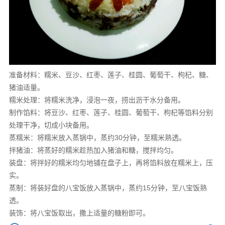
准备材料：糯米、豆沙、红枣、莲子、桂圆、葡萄干、枸杞、糖、
猪油适量。
糯米处理：将糯米洗净，浸泡一夜，捞出沥干水分备用。
制作馅料：将豆沙、红枣、莲子、桂圆、葡萄干、枸杞等馅料分别
处理干净，切成小块备用。
蒸糯米：将糯米放入蒸锅中，蒸约30分钟，至糯米熟透。
拌猪油：将蒸好的糯米趁热加入猪油和糖，搅拌均匀。
装盘：将拌好的糯米均匀地铺在盘子上，再将馅料放在糯米上，压
实。
蒸制：将装好盘的八宝饭放入蒸锅中，蒸约15分钟，至八宝饭熟
透。
装饰：将八宝饭取出，撒上适量的糖粉即可。