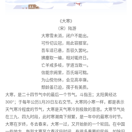
《大寒》
（宋）陆游
大寒雪未消，闭户不能出。
可怜切云冠，局此容膝室。
吾车适已悬，吾驭久罢叱。
拂麈取一编，相对辄终日。
亡羊戒多岐，学道当致一。
信能宗阙里，百氏端可黜。
为山傥勿休，会见高崒嵂。
颓龄虽已迫，孺子有美质。
大寒，是二十四节气中的最后一个节气。斗指丑；太阳黄经达
300°；于每年公历1月20日左右交节。大寒同小寒一样，都是表示
天气寒冷程度的节气，大寒是天气寒冷到极致的意思。大寒节气处
在三九、四九时段，此时寒潮南下频繁，是一年中的最寒冷时节。
大寒在岁终，冬去春来，大寒一过，又开始新的一个轮回。在中国
一些地方，每到大寒至立春这段时间，有很多重要的民俗，如除旧