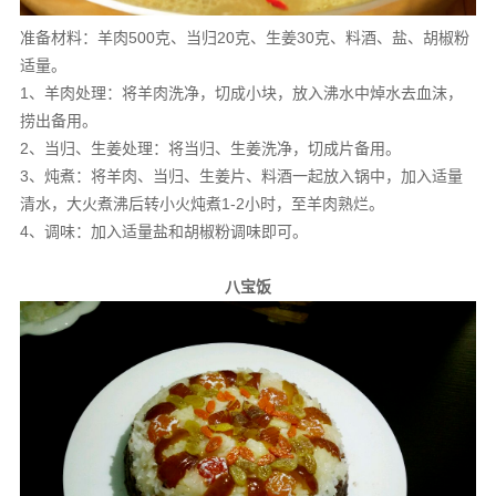
准备材料：羊肉500克、当归20克、生姜30克、料酒、盐、胡椒粉
适量。
1、羊肉处理：将羊肉洗净，切成小块，放入沸水中焯水去血沫，
捞出备用。
2、当归、生姜处理：将当归、生姜洗净，切成片备用。
3、炖煮：将羊肉、当归、生姜片、料酒一起放入锅中，加入适量
清水，大火煮沸后转小火炖煮1-2小时，至羊肉熟烂。
4、调味：加入适量盐和胡椒粉调味即可。
八宝饭