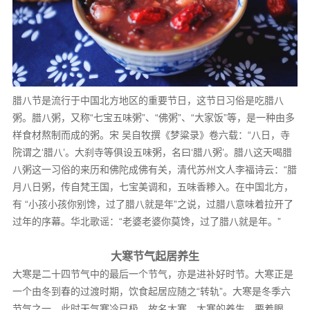
腊八节是流行于中国北方地区的重要节日，这节日习俗是吃腊八
粥。腊八粥，又称“七宝五味粥”、“佛粥”、“大家饭”等，是一种由多
样食材熬制而成的粥。宋 吴自牧撰《梦粱录》卷六载：“八日，寺
院谓之‘腊八’。大刹寺等俱设五味粥，名曰‘腊八粥’。腊八这天喝腊
八粥这一习俗的来历和佛陀成佛有关，清代苏州文人李福诗云：“腊
月八日粥，传自梵王国，七宝美调和，五味香糁入。在中国北方，
有 “小孩小孩你别馋，过了腊八就是年”之说，过腊八意味着拉开了
过年的序幕。华北歌谣：“老婆老婆你莫馋，过了腊八就是年。”
大寒节气起居养生
大寒是二十四节气中的最后一个节气，亦是进补好时节。大寒正是
一个由冬到春的过渡时期，饮食起居应随之“转轨”。大寒是冬季六
节气之一，此时天气寒冷已极，故名大寒。大寒的养生，要着眼