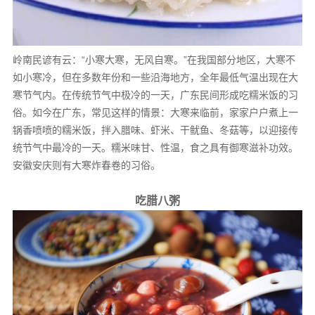
岭南民谚有云：“小寒大寒，无风自寒。”在我国部分地区，大寒不
如小寒冷，但在多数年份和一些沿海地方，全年最低气温出现在大
寒节气内。在传统节气中极冷的一天，广东民间形成吃糯米饭的习
俗。如今在广东，常见这样的情景：大寒来临前，家家户户煮上一
锅香喷喷的糯米饭，拌入腊味、虾米、干鱿鱼、冬菇等，以迎接传
统节气中最冷的一天。糯米味甘、性温，食之具有御寒滋补功效。
安徽安庆则有大寒炸春卷的习俗。
吃腊八粥