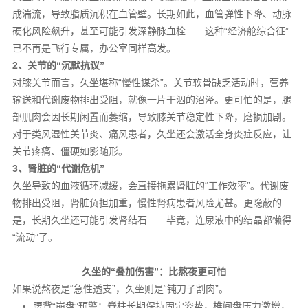
成湍流，导致脂质沉积在血管壁。长期如此，血管弹性下降、动脉
硬化风险飙升，甚至可能引发深静脉血栓——这种“经济舱综合征”
已不再是飞行专属，办公室同样高发。
2、关节的“沉默抗议”
对膝关节而言，久坐堪称“慢性谋杀”。关节软骨缺乏活动时，营养
输送和代谢废物排出受阻，就像一片干涸的沼泽。更可怕的是，腿
部肌肉会因长期闲置而萎缩，导致膝关节稳定性下降，磨损加剧。
对于类风湿性关节炎、痛风患者，久坐还会激活全身炎症反应，让
关节疼痛、僵硬如影随形。
3、肾脏的“代谢危机”
久坐导致的血液循环减缓，会直接拖累肾脏的“工作效率”。代谢废
物排出受阻，肾脏负担加重，慢性肾病患者风险尤甚。更隐蔽的
是，长期久坐还可能引发肾结石——毕竟，连尿液中的结晶都懒得
“流动”了。
久坐的“叠加伤害”：比熬夜更可怕
如果说熬夜是“急性透支”，久坐则是“钝刀子割肉”。
腰背“崩盘”预警：脊柱长期保持固定姿势，椎间盘压力激增，