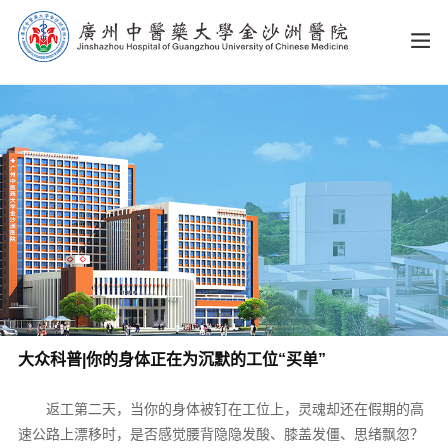
大众科普|你的身体正在为沉默的工位“买单”
返工第二天，当你的身体被钉在工位上，灵魂却还在假期的高
速公路上漂移时，是否感觉腰背隐隐发酸、膝盖发僵、思绪飘忽？