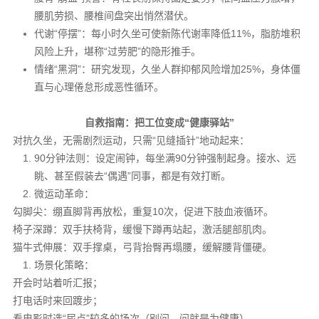
腰肌劳损、腰椎间盘突出悄然潜伏。
代谢“停摆”：每小时久坐可使新陈代谢率降低11%，脂肪堆积
风险上升，堪称“过劳肥”的隐形推手。
情绪“黑洞”：研究发现，久坐人群抑郁风险增加25%，身体僵
直与心理倦怠形成恶性循环。
自救指南：把工位变成“健康驿站”
对抗久坐，无需剧烈运动，只需“见缝插针”地动起来：
90分钟法则：设定闹钟，每坐满90分钟强制起身。接水、远
眺、甚至假装去“偶遇”同事，都是有效打断。
微运动革命：
勾脚尖：绷直脚背再放松，重复10次，促进下肢血液循环。
椅子深蹲：双手扶椅背，缓慢下蹲再站起，激活腿部肌肉。
猫牛式伸展：双手撑桌，弓背抬臀再塌腰，缓解腰背僵硬。
场景化策略：
开会时站着听汇报；
打电话时来回踱步；
看电影时选“尿点”较多的场次（别问，问就是为健康）。