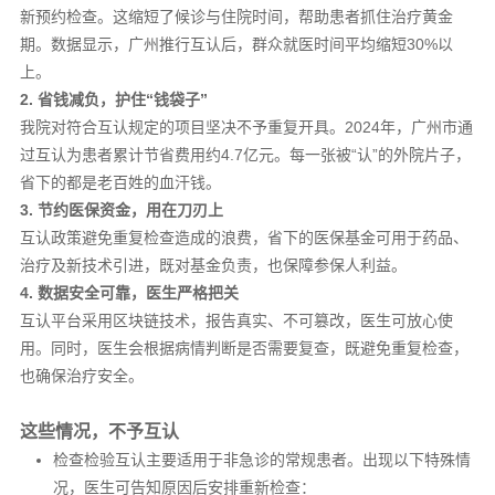
新预约检查。这缩短了候诊与住院时间，帮助患者抓住治疗黄金
期。数据显示，广州推行互认后，群众就医时间平均缩短30%以
上。
2. 省钱减负，护住“钱袋子”
我院对符合互认规定的项目坚决不予重复开具。2024年，广州市通
过互认为患者累计节省费用约4.7亿元。每一张被“认”的外院片子，
省下的都是老百姓的血汗钱。
3. 节约医保资金，用在刀刃上
互认政策避免重复检查造成的浪费，省下的医保基金可用于药品、
治疗及新技术引进，既对基金负责，也保障参保人利益。
4. 数据安全可靠，医生严格把关
互认平台采用区块链技术，报告真实、不可篡改，医生可放心使
用。同时，医生会根据病情判断是否需要复查，既避免重复检查，
也确保治疗安全。
这些情况，不予互认
检查检验互认主要适用于非急诊的常规患者。出现以下特殊情
况，医生可告知原因后安排重新检查：