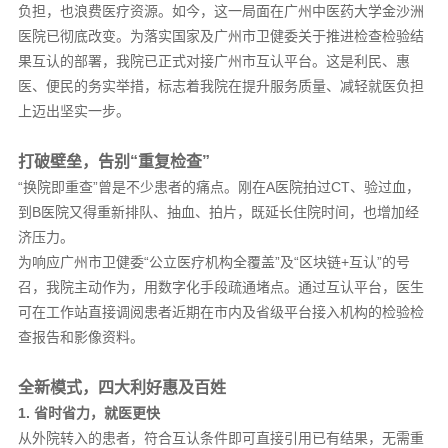
负担，也浪费医疗资源。如今，这一局面在广州中医药大学金沙洲
医院已彻底改变。为落实国家及广州市卫健委关于推进检查检验结
果互认的部署，我院已正式对接广州市互认平台。这是利民、惠
医、便民的务实举措，标志着我院在提升服务质量、减轻就医负担
上迈出坚实一步。
打破壁垒，告别“重复检查”
“换院即重查”曾是不少患者的痛点。刚在A医院拍过CT、验过血，
到B医院又得重新排队、抽血、拍片，既延长住院时间，也增加经
济压力。
为响应广州市卫健委“公立医疗机构全覆盖”及“区块链+互认”的号
召，我院主动作为，用数字化手段疏通堵点。通过互认平台，医生
可在工作站直接调阅患者近期在市内及省级平台接入机构的检验检
查报告和影像资料。
全新模式，四大利好惠及百姓
1. 省时省力，就医更快
从外院转入的患者，符合互认条件即可直接引用已有结果，无需重