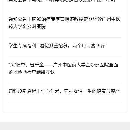
通知公告｜新微信小程序切换通知以及绑卡操作指引
通知公告｜钇90治疗专家曹明溶教授定期坐诊广州中医
药大学金沙洲医院
学生专属福利 | 暑假减重招募，两个月可瘦15斤!
“认”旧单，省千金——广州中医药大学金沙洲医院全面
落地检验检查结果互认
妇科焕新启程｜仁心仁术，守护女性一生的健康与尊严